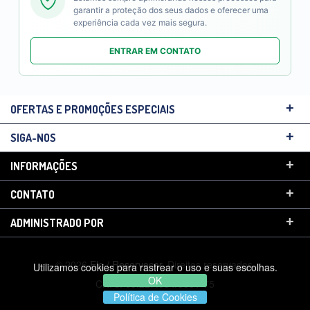
garantir a proteção dos seus dados e oferecer uma
experiência cada vez mais segura.
ENTRAR EM CONTATO
+
OFERTAS E PROMOÇÕES ESPECIAIS
+
SIGA-NOS
+
INFORMAÇÕES
+
CONTATO
+
ADMINISTRADO POR
© 2026
Elo / Reservecar
. Direitos reservados.
Utilizamos cookies para rastrear o uso e suas escolhas.
OK
CNPJ: 09.227.084/0001-75
Política de Cookies