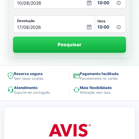
10:00
Devolução
Hora
10:00
Pesquisar
Reserva segura
Pagamento facilitado
Sem taxas ocultas
Parcelamento no cartão
Atendimento
Mais flexibilidade
Suporte em português
Alteração sem taxa