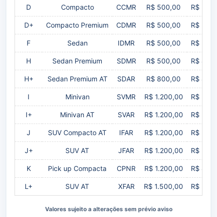
D
Compacto
CCMR
R$ 500,00
R$ 3.3
D+
Compacto Premium
CDMR
R$ 500,00
R$ 3.4
F
Sedan
IDMR
R$ 500,00
R$ 3.4
H
Sedan Premium
SDMR
R$ 500,00
R$ 4.0
H+
Sedan Premium AT
SDAR
R$ 800,00
R$ 4.5
I
Minivan
SVMR
R$ 1.200,00
R$ 5.0
I+
Minivan AT
SVAR
R$ 1.200,00
R$ 5.0
J
SUV Compacto AT
IFAR
R$ 1.200,00
R$ 5.0
J+
SUV AT
JFAR
R$ 1.200,00
R$ 5.0
K
Pick up Compacta
CPNR
R$ 1.200,00
R$ 4.5
L+
SUV AT
XFAR
R$ 1.500,00
R$ 5.0
Valores sujeito a alterações sem prévio aviso