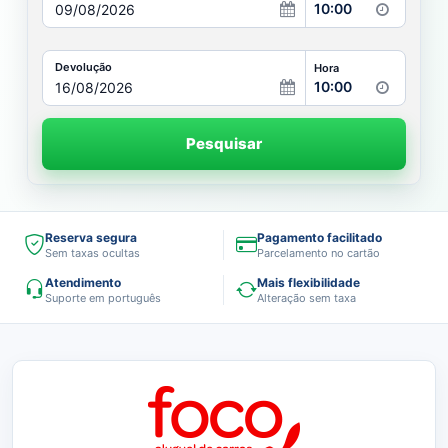
10:00
Devolução
Hora
10:00
Pesquisar
Reserva segura
Pagamento facilitado
Sem taxas ocultas
Parcelamento no cartão
Atendimento
Mais flexibilidade
Suporte em português
Alteração sem taxa